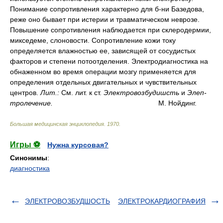
Понимание сопротивления характерно для б-ни Базедова,
реже оно бывает при истерии и травматическом неврозе.
Повышение сопротивления наблюдается при склеродермии,
микседеме, слоновости. Сопротивление кожи току
определяется влажностью ее, зависящей от сосудистых
факторов и степени потоотделения. Электродиагностика на
обнаженном во время операции мозгу применяется для
определения отдельных двигательных и чувствительных
центров.
Лит.:
См. лит. к ст.
Электровозбудишсть
и
Элеп-
тролечение.
М. Нойдинг.
Большая медицинская энциклопедия
.
1970
.
Игры ⚽
Нужна курсовая?
Синонимы
:
диагностика
ЭЛЕКТРОВОЗБУДШОСТЬ
ЭЛЕКТРОКАРДИОГРАФИЯ