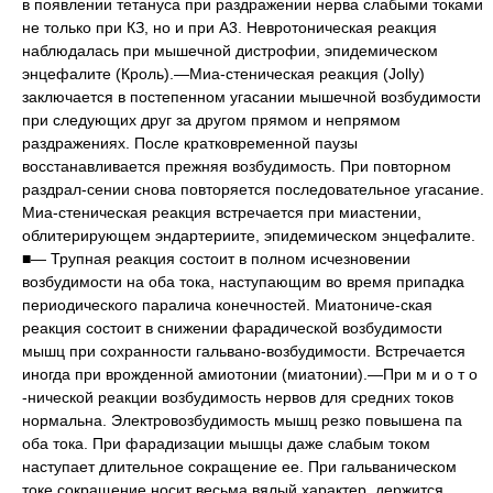
в появлении тетануса при раздражении нерва слабыми токами
не только при КЗ, но и при A3. Невротоническая реакция
наблюдалась при мышечной дистрофии, эпидемическом
энцефалите (Кроль).—Миа-стеническая реакция (Jolly)
заключается в постепенном угасании мышечной возбудимости
при следующих друг за другом прямом и непрямом
раздражениях. После кратковременной паузы
восстанавливается прежняя возбудимость. При повторном
раздрал-сении снова повторяется последовательное угасание.
Миа-стеническая реакция встречается при миастении,
облитерирующем эндартериите, эпидемическом энцефалите.
■— Трупная реакция состоит в полном исчезновении
возбудимости на оба тока, наступающим во время припадка
периодического паралича конечностей. Миатониче-ская
реакция состоит в снижении фарадической возбудимости
мышц при сохранности гальвано-возбудимости. Встречается
иногда при врожденной амиотонии (миатонии).—При м и о т о
-нической реакции возбудимость нервов для средних токов
нормальна. Электровозбудимость мышц резко повышена па
оба тока. При фарадизации мышцы даже слабым током
наступает длительное сокращение ее. При гальваническом
токе сокращение носит весьма вялый характер, держится