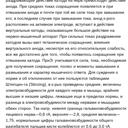
раздражающее действие катода на нерв превосходит действие
анода. При средних токах сокращение появляется и при
отмыкании анода и почти при той же силе тока при замыкании
его; в последнем случае при замыкании тока, анод к-рого
расположен на активном электроде, вступают в действие
виртуальные катоды, оказывающие большое действие на
нервно-мышечный аппарат. При сильных токах раздражение
катодом вызы-зает тетаническое сокращение; влияния
виртуального анода, несмотря на его относительную слабость,
все же достаточно для того, чтобы появилось сокращение при
отмыкании катода. ПриЭ. учитывается сила, тока, необходимая
для получения сокращения, полюс и моменты замыкания и
размыкания и характер мышечного ответа. Для суждения о
норме и об отклонениях от нее пользуются таблицами
Штипцин-га (Stinzing), в к-рых приведены средние, величины
электровозбудимости для каждого нерва и мышцы, крайние
высшие и низшие цифры, лежащие еще в пределах нормы, и
разница в электровозбудимости между нервами и мышцами
обеих сторон. Так напр. нижняя граница гальвановозбудимости
лицевого нерва—0,8 тА, верхняя—-2,8, средняя величина—
1,75; нормальные цифры гальвановозбудимости общего
разгибателя пальцев кисти колеблются от 0,6 до 3,0 тА.