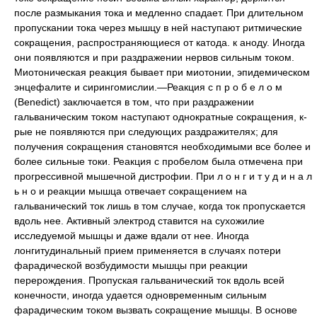
после размыкания тока и медленно спадает. При длительном
пропускании тока через мышцу в ней наступают ритмические
сокращения, распространяющиеся от катода. к аноду. Иногда
они появляются и при раздражении нервов сильным током.
Миотоническая реакция бывает при миотонии, эпидемическом
энцефалите и сирингомислии.—Реакция с п р о б е л о м
(Benedict) заключается в том, что при раздражении
гальваническим током наступают однократные сокращения, к-
рые не появляются при следующих раздражителях; для
получения сокращения становятся необходимыми все более и
более сильные токи. Реакция с пробелом была отмечена при
прогрессивной мышечной дистрофии. При л о н г и т у д и н а л
ь н о и реакции мышца отвечает сокращением на
гальванический ток лишь в том случае, когда ток пропускается
вдоль нее. Активный электрод ставится на сухожилие
исследуемой мышцы и даже вдали от нее. Иногда
лонгитудинальный прием применяется в случаях потери
фарадической возбудимости мышцы при реакции
перерождения. Пропуская гальванический ток вдоль всей
конечности, иногда удается одновременным сильным
фарадическим током вызвать сокращение мышцы. В основе