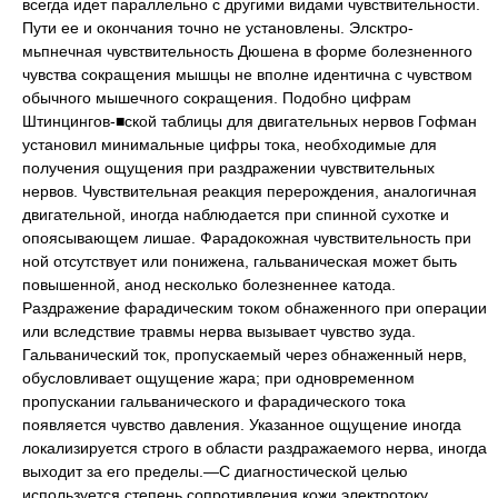
всегда идет параллельно с другими видами чувствительности.
Пути ее и окончания точно не установлены. Элсктро-
мьпнечная чувствительность Дюшена в форме болезненного
чувства сокращения мышцы не вполне идентична с чувством
обычного мышечного сокращения. Подобно цифрам
Штинцингов-■ской таблицы для двигательных нервов Гофман
установил минимальные цифры тока, необходимые для
получения ощущения при раздражении чувствительных
нервов. Чувствительная реакция перерождения, аналогичная
двигательной, иногда наблюдается при спинной сухотке и
опоясывающем лишае. Фарадокожная чувствительность при
ной отсутствует или понижена, гальваническая может быть
повышенной, анод несколько болезненнее катода.
Раздражение фарадическим током обнаженного при операции
или вследствие травмы нерва вызывает чувство зуда.
Гальванический ток, пропускаемый через обнаженный нерв,
обусловливает ощущение жара; при одновременном
пропускании гальванического и фарадического тока
появляется чувство давления. Указанное ощущение иногда
локализируется строго в области раздражаемого нерва, иногда
выходит за его пределы.—С диагностической целью
используется степень сопротивления кожи электротоку.