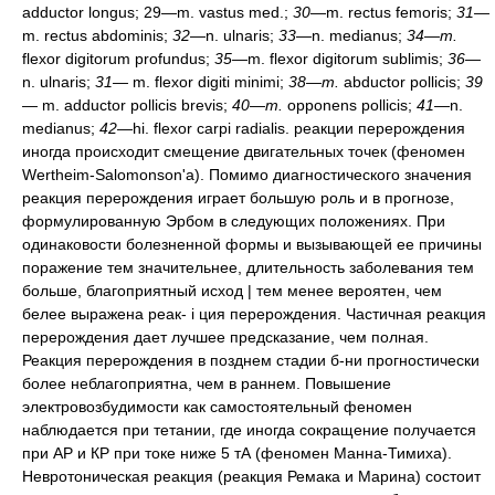
adductor longus; 29—m. vastus med.;
30
—m. rectus femoris;
31—
m. rectus abdominis;
32
—n. ulnaris;
33
—n. medianus;
34—m.
flexor digitorum profundus;
35—
m. flexor digitorum sublimis;
36—
n. ulnaris;
31—
m. flexor digiti minimi;
38—m.
abductor pollicis;
39
—
m. adductor pollicis brevis;
40—m.
opponens pollicis;
41
—n.
medianus;
42
—hi. flexor carpi radialis. реакции перерождения
иногда происходит смещение двигательных точек (феномен
Wertheim-Salomonson'a). Помимо диагностического значения
реакция перерождения играет большую роль и в прогнозе,
формулированную Эрбом в следующих положениях. При
одинаковости болезненной формы и вызывающей ее причины
поражение тем значительнее, длительность заболевания тем
больше, благоприятный исход | тем менее вероятен, чем
белее выражена реак- i ция перерождения. Частичная реакция
перерождения дает лучшее предсказание, чем полная.
Реакция перерождения в позднем стадии б-ни прогностически
более неблагоприятна, чем в раннем. Повышение
электровозбудимости как самостоятельный феномен
наблюдается при тетании, где иногда сокращение получается
при АР и КР при токе ниже 5 тА (феномен Манна-Тимиха).
Невротоническая реакция (реакция Ремака и Марина) состоит