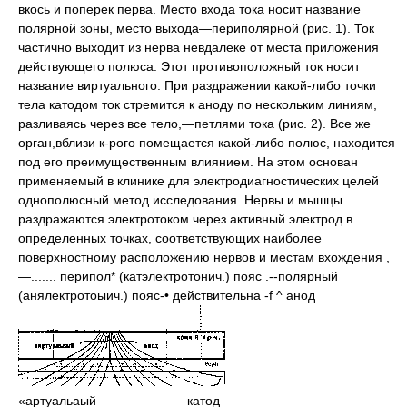
вкось и поперек перва. Место входа тока носит название
полярной зоны, место выхода—периполярной (рис. 1). Ток
частично выходит из нерва невдалеке от места приложения
действующего полюса. Этот противоположный ток носит
название виртуального. При раздражении какой-либо точки
тела катодом ток стремится к аноду по нескольким линиям,
разливаясь через все тело,—петлями тока (рис. 2). Все же
орган,вблизи к-рого помещается какой-либо полюс, находится
под его преимущественным влиянием. На этом основан
применяемый в клинике для электродиагностических целей
однополюсный метод исследования. Нервы и мышцы
раздражаются электротоком через активный электрод в
определенных точках, соответствующих наиболее
поверхностному расположению нервов и местам вхождения ,
—....... перипол* (катэлектротонич.) пояс .--полярный
(анялектротоыич.) пояс-• действительна -f ^ анод
«артуальаый
катод