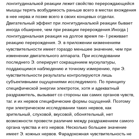
лонгитудиналыюй реакции лежит свойство перерождающейся
мышцы терять возбудимость раньше всего в местах вхождения
в нее нерва и позже всего в своих концевых отделах.
Двигательный эффект при лонгитудиналыюй реакции бывает
иногда обширнее, чем при реакции перерождения.Иногда |
лонгитудинальная реакция на долгое время пе- I реживает
реакцию перерождения. Э. в приложении кизменениям
чувствительности имеет гораздо меньшее значение, чем при
изменении двигательного аппарата. При исследовании
последнего Э. оперирует сокращением мускулатуры,
поддающимся наблюдению и точному измерению, при Э.
чувствительности результаты контролируются лишь
субъективными ощущениями исследуемого. По принципу
специфической энергии электроток, хотя и адекватный
раздражитель, вызывает со стороны как самих органов чувств,
таг. и их нервов специфические формы ощущений. Поэтому
при электрическом исследовании таких нервов, как
зрительный, слуховой, вкусовой, обонятельный, нет
возможности провести различие между раздражением самого
органа чувства и его нервов. Несколько большее значение
имеет Э. кожных нервов. Фарадокожная чувствительность не