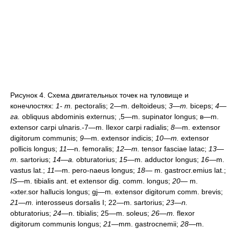
Рисунок 4. Схема двигательных точек на туловище и
конечлостях:
1- т.
pectoralis; 2—m. deltoideus;
3—т.
biceps;
4—
га.
obliquus abdominis externus; ,5—m. supinator longus; в—m.
extensor carpi ulnaris.-7—m. Ilexor carpi radialis;
8—
m. extensor
digitorum communis;
9
—m. extensor indicis;
10—m.
extensor
pollicis longus;
11
—n. femoralis;
12—m.
tensor fasciae latac;
13—
m.
sartorius;
14—a.
obturatorius;
15—
m. adductor longus;
16—
m.
vastus lat.;
11—
m. pero-naeus longus;
18—
m. gastrocr.emius lat.;
IS—
m. tibialis ant. et extensor dig. comm. longus;
20—
m.
«xter.sor hallucis longus; gj—m. extensor digitorum comm. brevis;
21—m.
interosseus dorsalis I; 22—m. sartorius;
23—n.
obturatorius;
24—
n. tibialis; 25—m. soleus;
26—m.
flexor
digitorum communis longus;
21
—mm. gastrocnemii;
28
—m.