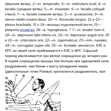
(верхняя ветвь);
2
—
т.
temporalis;
S
—m. orblcularis oculi;
4—
п.
facialis (средняя ветвь); 5—m. masseter; 6—п. facialis (общий
ствол);
7—
п. facialis (нижняя ветвь);
S
—п. accessories;
9
—m.
sterno-cleido-mastoi-deus;
10
—п. thoracalis longus;
11
и
12—
plexus brachialis;
IS и 14
—мышцы подъязычной кости;
IS—
platysma
myoid.es
; 26—и. hypoglossus; ?
7—m.
levator men-ti;
18—
m. depressor labii inferio-ris;
19—
m. depressor anguli oris;
20
и
21
—m. orbicularis oris;
22—m.
zygomaticus;
23—
mm, nasales;
24—
m. corrugator super-cilii;
25—m.
frontalis. меняется; АЗС и
КРС но своей силе приближаются к КЗС и АРС. Скрытый
период увеличивается при вялом сокращении до четырех раз.
В норме сокращение мышцы тем больше при одинаковой силе
раздражения, чем ближе к месту вхождения нерва
(двигательные точки Ранвье) прилагается раздражитель; при