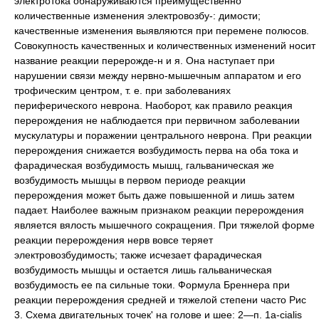
электротока обнаруживаются преимущественно
количественные изменения электровозбу-: димости;
качественные изменения выявляются при перемене полюсов.
Совокупность качественных и количественных изменений носит
название реакции перерожде-н и я. Она наступает при
нарушении связи между нервно-мышечным аппаратом и его
трофическим центром, т. е. при заболеваниях
периферического неврона. Наоборот, как правило реакция
перерождения не наблюдается при первичном заболевании
мускулатуры и поражении центрального неврона. При реакции
перерождения снижается возбудимость перва на оба тока и
фарадическая возбудимость мышц, гальваническая же
возбудимость мышцы в первом периоде реакции
перерождения может быть даже повышенной и лишь затем
падает. Наиболее важным признаком реакции перерождения
является вялость мышечного сокращения. При тяжелой форме
реакции перерождения нерв вовсе теряет
электровозбудимость; также исчезает фарадическая
возбудимость мышцы и остается лишь гальваническая
возбудимость ее па сильные токи. Формула Бреннера при
реакции перерождения средней и тяжелой степени часто Рис
3. Схема двигательных точек' на голове и шее: 2—п. 1а-cialis